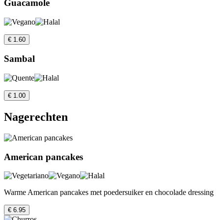
Guacamole
€ 1.60
Sambal
€ 1.00
Nagerechten
American pancakes
Warme American pancakes met poedersuiker en chocolade dressing
€ 6.95