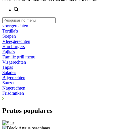
voorgerechten
Tortilla's
Soepen
Vleesgerechten
Hamburgers
Fajita's
Familie grill menu
Visgerechten
Tapas
Salades
Bijgerechten
Sauzen
Nagerechten
Frisdranken
Pratos populares