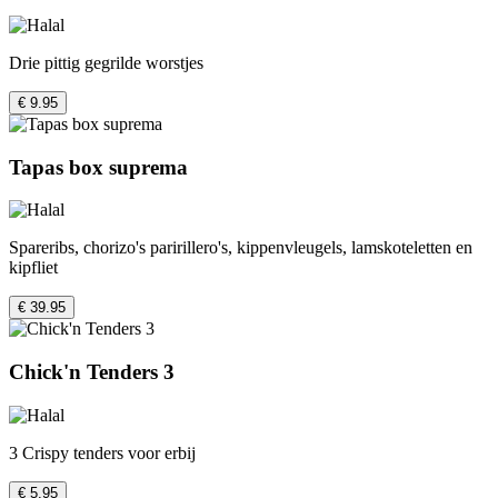
Drie pittig gegrilde worstjes
€ 9.95
Tapas box suprema
Spareribs, chorizo's paririllero's, kippenvleugels, lamskoteletten en
kipfliet
€ 39.95
Chick'n Tenders 3
3 Crispy tenders voor erbij
€ 5.95