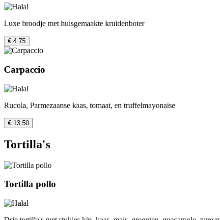
Luxe broodje met huisgemaakte kruidenboter
€ 4.75
Carpaccio
Rucola, Parmezaanse kaas, tomaat, en truffelmayonaise
€ 13.50
Tortilla's
Tortilla pollo
Drie tortilla's met stukjes kip, kaas, mais, groenten, guacamole, zure 