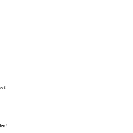
ect!
len!