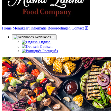
(huidige)
Home
Menukaart
Informatie
Beoordelingen
Contact
Nederlands
English
Deutsch
Português