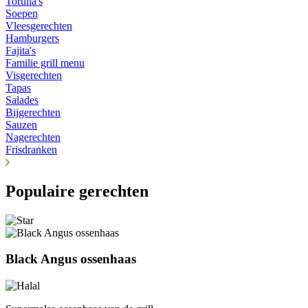
Tortilla's
Soepen
Vleesgerechten
Hamburgers
Fajita's
Familie grill menu
Visgerechten
Tapas
Salades
Bijgerechten
Sauzen
Nagerechten
Frisdranken
Populaire gerechten
Black Angus ossenhaas