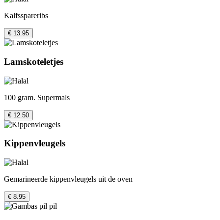
Kalfsspareribs
€ 13.95
Lamskoteletjes
100 gram. Supermals
€ 12.50
Kippenvleugels
Gemarineerde kippenvleugels uit de oven
€ 8.95