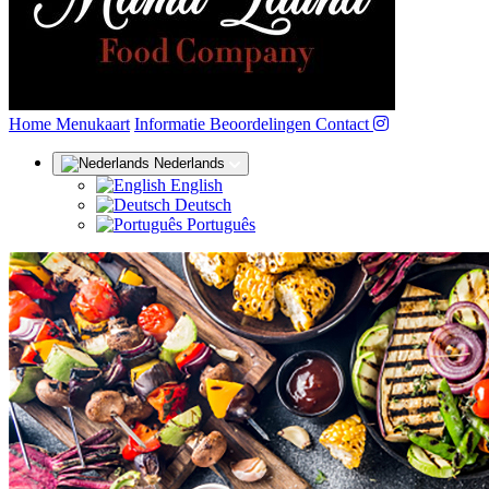
(huidige)
Home
Menukaart
Informatie
Beoordelingen
Contact
Nederlands
English
Deutsch
Português